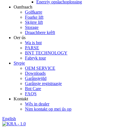
Enerzjy opslachoplossing
Oanfraach
Golfkarre
Foarke lift
Skjirre lift
Storage
Draachbere krêft
Oer ús
Wa is bnt
PARSE
BNT TECHNOLOGY
Fabryk tour
Stypje
OEM SERVICE
Downloads
Garânsjejild
Garânsje registraasje
Bnt Care
FAQS
Kontakt
Wês in dealer
Nim kontakt op mei ús op
English