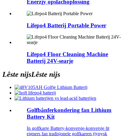
Enerzjy opslachoplossing
Lifepo4 Batterij Portable Power
Lifepo4 Floor Cleaning Machine
Batterij 24V-searje
Lêste nijs
Lêste nijs
Golfbânferkondering fan Lithium
Battery Kit
In golfkarre Battery-konversje-konversje lit
eigners fan tradisjonele golfkarren (typysk