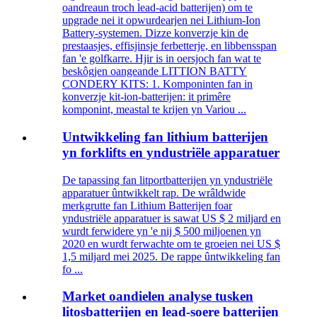
oandreaun troch lead-acid batterijen) om te
upgrade nei it opwurdearjen nei Lithium-Ion
Battery-systemen. Dizze konverzje kin de
prestaasjes, effisjinsje ferbetterje, en libbensspan
fan 'e golfkarre. Hjir is in oersjoch fan wat te
beskôgjen oangeande LITTION BATTY
CONDERY KITS: 1. Komponinten fan in
konverzje kit-ion-batterijen: it primêre
komponint, meastal te krijen yn Variou ...
Untwikkeling fan lithium batterijen
yn forklifts en yndustriële apparatuer
De tapassing fan litportbatterijen yn yndustriële
apparatuer ûntwikkelt rap. De wrâldwide
merkgrutte fan Lithium Batterijen foar
yndustriële apparatuer is sawat US $ 2 miljard en
wurdt ferwidere yn 'e nij $ 500 miljoenen yn
2020 en wurdt ferwachte om te groeien nei US $
1,5 miljard mei 2025. De rappe ûntwikkeling fan
fo ...
Market oandielen analyse tusken
litosbatterijen en lead-soere batterijen