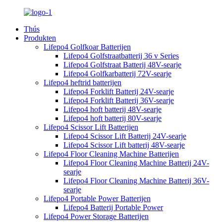
Thús
Produkten
Lifepo4 Golfkoar Batterijen
Lifepo4 Golfstraatbatterij 36 v Series
Lifepo4 Golfstraat Batterij 48V-searje
Lifepo4 Golfkarbatterij 72V-searje
Lifepo4 heftrid batterijen
Lifepo4 Forklift Batterij 24V-searje
Lifepo4 Forklift Batterij 36V-searje
Lifepo4 hoft batterij 48V-searje
Lifepo4 hoft batterij 80V-searje
Lifepo4 Scissor Lift Batterijen
Lifepo4 Scissor Lift Batterij 24V-searje
Lifepo4 Scissor Lift batterij 48V-searje
Lifepo4 Floor Cleaning Machine Batterijen
Lifepo4 Floor Cleaning Machine Batterij 24V-
searje
Lifepo4 Floor Cleaning Machine Batterij 36V-
searje
Lifepo4 Portable Power Batterijen
Lifepo4 Batterij Portable Power
Lifepo4 Power Storage Batterijen