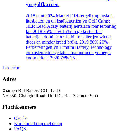
yn golfkarren
2018 oant 2024 Market Diel-fergeliking tusken
litesbatterijen en leadbatterijen yn Golf Carns:
JIER Lead-Acaty-batterij-hertslach foar feroaring
fan 2018 85% 15% 15% Lege kosten fan
batterijen domineare; Lithium batterijen wiene
djoer en minder breed brûkt. 2019 80% 20%
Ferbetteringen yn Lithium Battery Technology
en kostenreduksje late ta oannimmen yn hege-
end-merken. 2020 75% 25 ...
Lês mear
Adres
Xiamen Bnt Battery CO., LTD.
No.350, Changle Road, Huli District, Xiamen, Sina
Fluchkeamers
Oer ús
Nim kontakt op mei ús op
FAQS