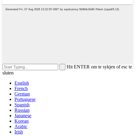
Hit ENTER om te sykjen of esc te
sluten
English
French
German
Portuguese
Spanish
Russian
Japanese
Korean
Arabic
Irish